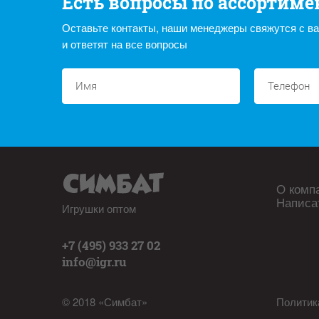
Есть вопросы по ассортиме
Оставьте контакты, наши менеджеры свяжутся с в
и ответят на все вопросы
О комп
Написа
Игрушки оптом
+7 (495) 933 27 02
info@igr.ru
© 2018 «Симбат»
Политик