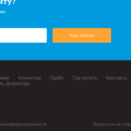
нту?
ами
Жду звонка
ании
Клиентам
Прайс
Где купить
Контакты
ть Директору
а конфиденциальности
Вернуться на стар