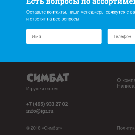
Есть вопросы по ассортиме
Оставьте контакты, наши менеджеры свяжутся с в
и ответят на все вопросы
О комп
Написа
Игрушки оптом
+7 (495) 933 27 02
info@igr.ru
© 2018 «Симбат»
Политик