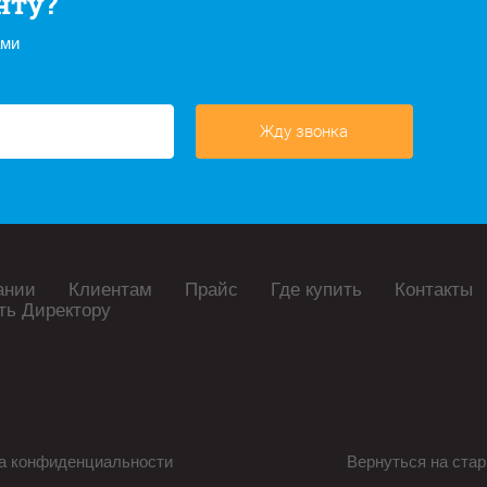
нту?
ами
Жду звонка
ании
Клиентам
Прайс
Где купить
Контакты
ть Директору
а конфиденциальности
Вернуться на стар