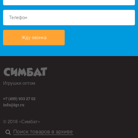
Жду звонка
Игрушки оптом
+7 (495) 933 27 02
info@igr.ru
© 2018 «Симбат»