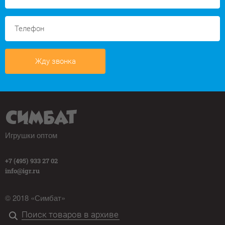
Жду звонка
Игрушки оптом
+7 (495) 933 27 02
info@igr.ru
© 2018 «Симбат»