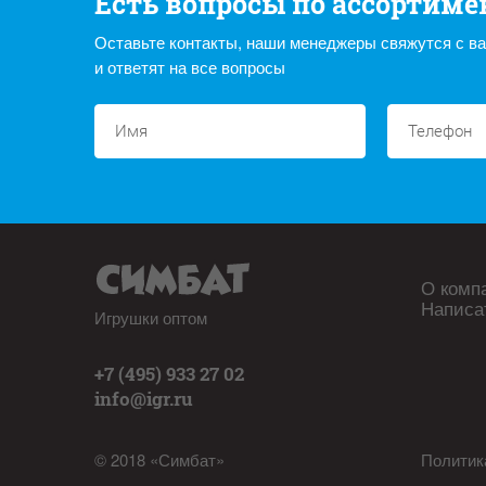
Есть вопросы по ассортиме
Оставьте контакты, наши менеджеры свяжутся с в
и ответят на все вопросы
О комп
Написа
Игрушки оптом
+7 (495) 933 27 02
info@igr.ru
© 2018 «Симбат»
Политик