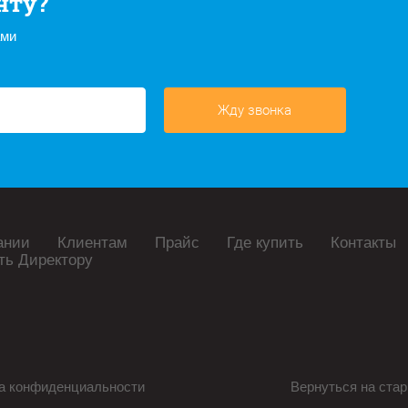
нту?
ами
Жду звонка
ании
Клиентам
Прайс
Где купить
Контакты
ть Директору
а конфиденциальности
Вернуться на стар