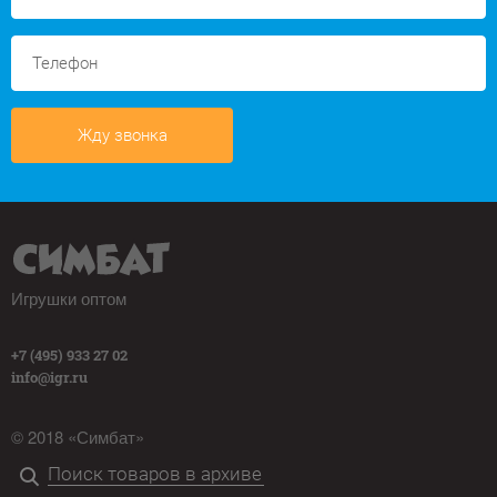
Жду звонка
Игрушки оптом
+7 (495) 933 27 02
info@igr.ru
© 2018 «Симбат»