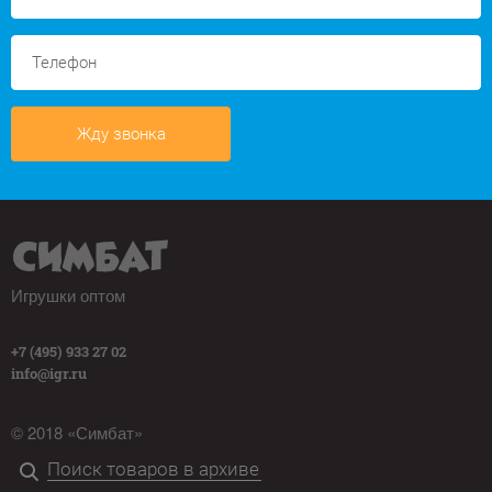
Жду звонка
Игрушки оптом
+7 (495) 933 27 02
info@igr.ru
© 2018 «Симбат»