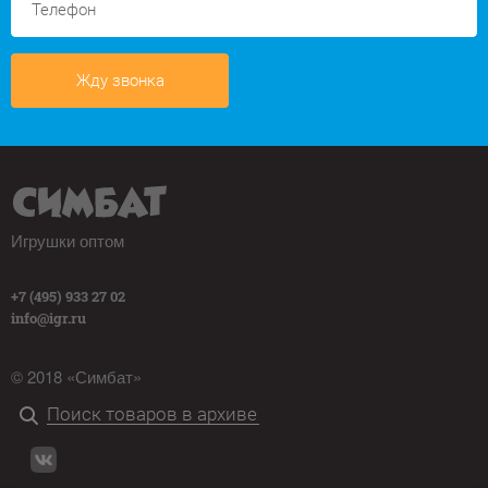
Жду звонка
Игрушки оптом
+7 (495) 933 27 02
info@igr.ru
© 2018 «Симбат»