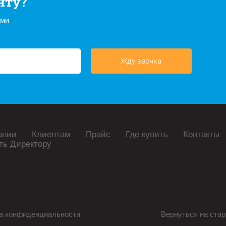
нту?
ами
Жду звонка
ании
Клиентам
Прайс
Где купить
Контакты
ть Директору
а конфиденциальности
Вернуться на стар