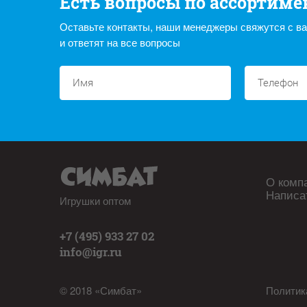
Есть вопросы по ассортиме
Оставьте контакты, наши менеджеры свяжутся с в
и ответят на все вопросы
О комп
Написа
Игрушки оптом
+7 (495) 933 27 02
info@igr.ru
© 2018 «Симбат»
Политик