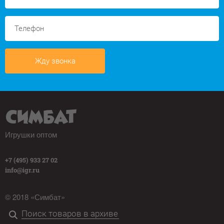
Жду звонка
Игрушки оптом
+7 (495) 933 27 02
info@igr.ru
© 2018 «Симбат»