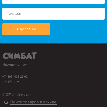
Жду звонка
Игрушки оптом
+7 (495) 933 27 02
info@igr.ru
© 2018 «Симбат»