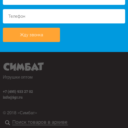
Жду звонка
Игрушки оптом
+7 (495) 933 27 02
info@igr.ru
© 2018 «Симбат»