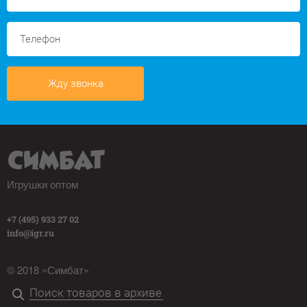
Жду звонка
Игрушки оптом
+7 (495) 933 27 02
info@igr.ru
© 2018 «Симбат»