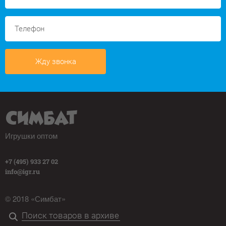
Жду звонка
Игрушки оптом
+7 (495) 933 27 02
info@igr.ru
© 2018 «Симбат»