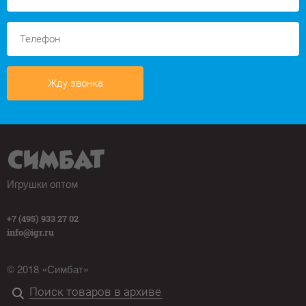
Жду звонка
Игрушки оптом
+7 (495) 933 27 02
info@igr.ru
© 2018 «Симбат»