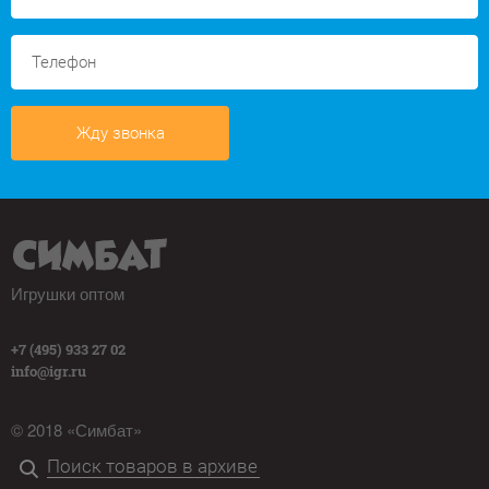
Жду звонка
Игрушки оптом
+7 (495) 933 27 02
info@igr.ru
© 2018 «Симбат»