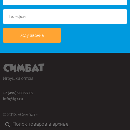
Жду звонка
Игрушки оптом
+7 (495) 933 27 02
info@igr.ru
© 2018 «Симбат»