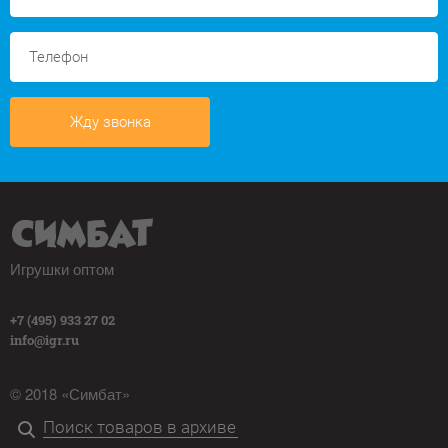
Жду звонка
Игрушки оптом
+7 (495) 933 27 02
info@igr.ru
© 2018 «Симбат»