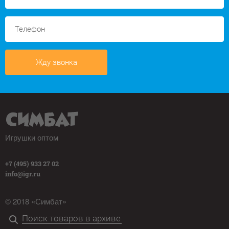
Жду звонка
Игрушки оптом
+7 (495) 933 27 02
info@igr.ru
© 2018 «Симбат»