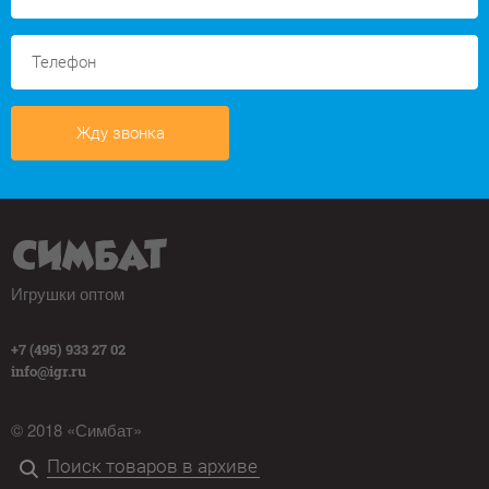
Жду звонка
Игрушки оптом
+7 (495) 933 27 02
info@igr.ru
© 2018 «Симбат»