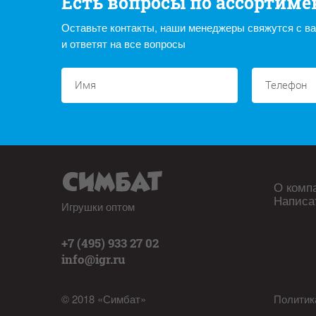
Есть вопросы по ассортиме
Оставьте контакты, наши менеджеры свяжутся с в
и ответят на все вопросы
О комп
Написа
Игрушки оптом
+7 (495) 933 27 02
info@igr.ru
© 2018 «Симбат»
Политик