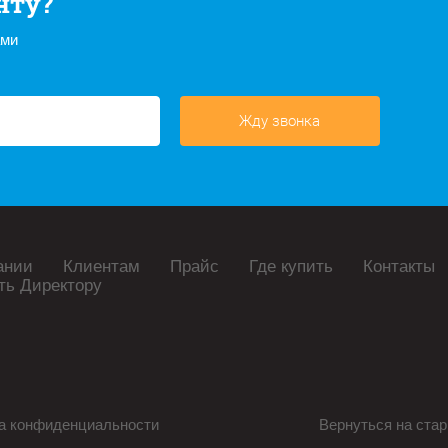
нту?
ами
Жду звонка
ании
Клиентам
Прайс
Где купить
Контакты
ть Директору
а конфиденциальности
Вернуться на стар