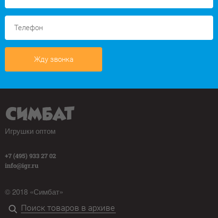
Жду звонка
Игрушки оптом
+7 (495) 933 27 02
info@igr.ru
© 2018 «Симбат»