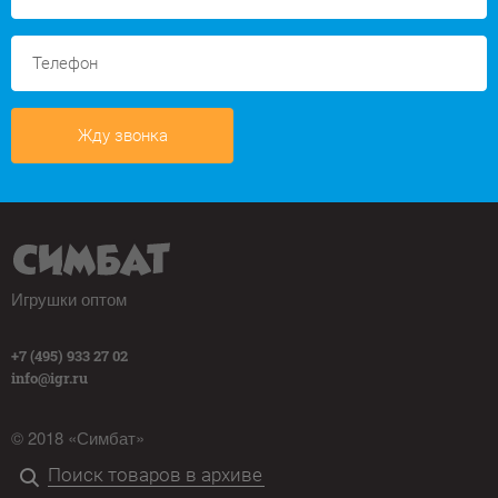
Жду звонка
Игрушки оптом
+7 (495) 933 27 02
info@igr.ru
© 2018 «Симбат»