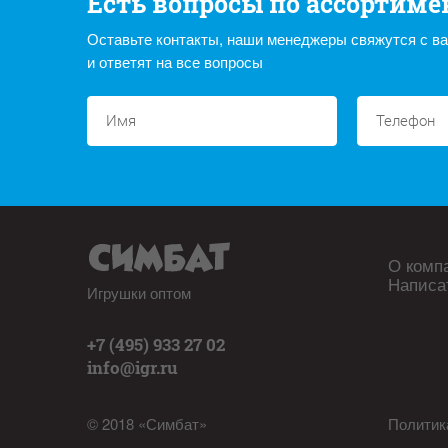
Есть вопросы по ассортиме
Оставьте контакты, наши менеджеры свяжутся с в
и ответят на все вопросы
О комп
Написа
Игрушки оптом
+7 (495) 933 27 02
info@igr.ru
© 2018 «Симбат»
Политик