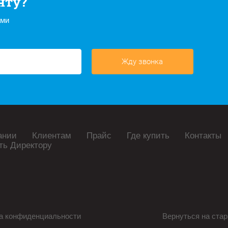
нту?
ами
Жду звонка
ании
Клиентам
Прайс
Где купить
Контакты
ть Директору
а конфиденциальности
Вернуться на стар