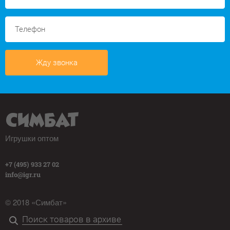
Жду звонка
Игрушки оптом
+7 (495) 933 27 02
info@igr.ru
© 2018 «Симбат»