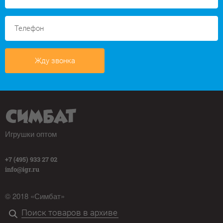
Жду звонка
Игрушки оптом
+7 (495) 933 27 02
info@igr.ru
© 2018 «Симбат»