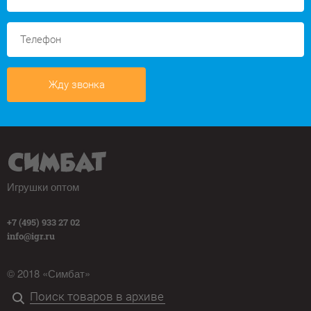
Жду звонка
Игрушки оптом
+7 (495) 933 27 02
info@igr.ru
© 2018 «Симбат»