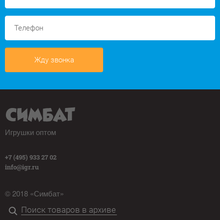
Жду звонка
Игрушки оптом
+7 (495) 933 27 02
info@igr.ru
© 2018 «Симбат»