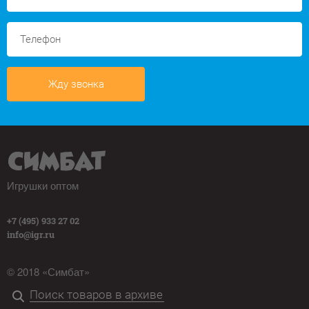
Жду звонка
Игрушки оптом
+7 (495) 933 27 02
info@igr.ru
© 2018 «Симбат»