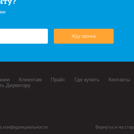
нту?
ами
Жду звонка
ании
Клиентам
Прайс
Где купить
Контакты
ть Директору
а конфиденциальности
Вернуться на стар