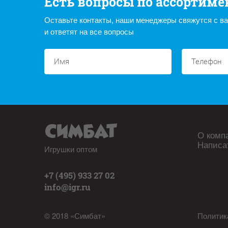
Есть вопросы по ассортиме
Оставьте контакты, наши менеджеры свяжутся с в
и ответят на все вопросы
О комп
Написа
Игрушки оптом
+7 (495) 933 27 02
info@igr.ru
© 2018 «Симбат»
Политик