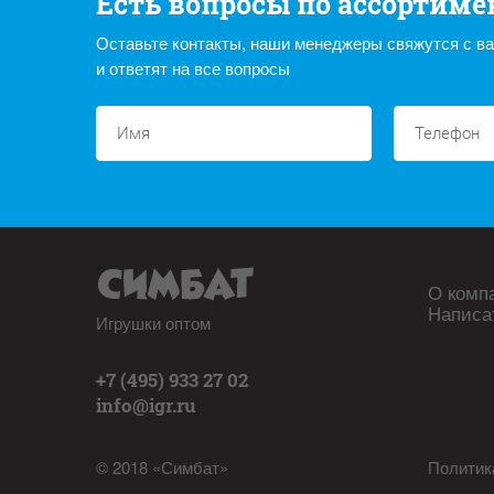
Есть вопросы по ассортиме
Оставьте контакты, наши менеджеры свяжутся с в
и ответят на все вопросы
О комп
Написа
Игрушки оптом
+7 (495) 933 27 02
info@igr.ru
© 2018 «Симбат»
Политик