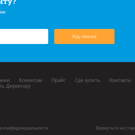
нту?
ами
Жду звонка
ании
Клиентам
Прайс
Где купить
Контакты
ть Директору
а конфиденциальности
Вернуться на стар