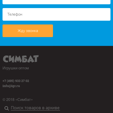
Жду звонка
Игрушки оптом
+7 (495) 933 27 02
info@igr.ru
© 2018 «Симбат»