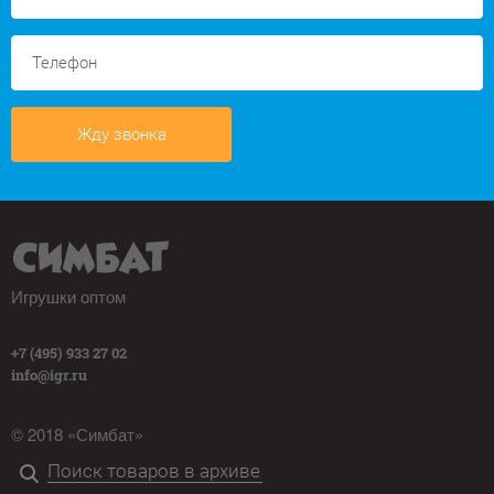
Жду звонка
Игрушки оптом
+7 (495) 933 27 02
info@igr.ru
© 2018 «Симбат»