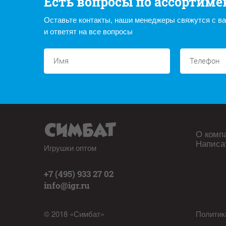
Есть вопросы по ассортиме
Оставьте контакты, наши менеджеры свяжутся с в
и ответят на все вопросы
О комп
Написа
Игрушки оптом
+7 (495) 933 27 02
info@igr.ru
© 2018 «Симбат»
Политик