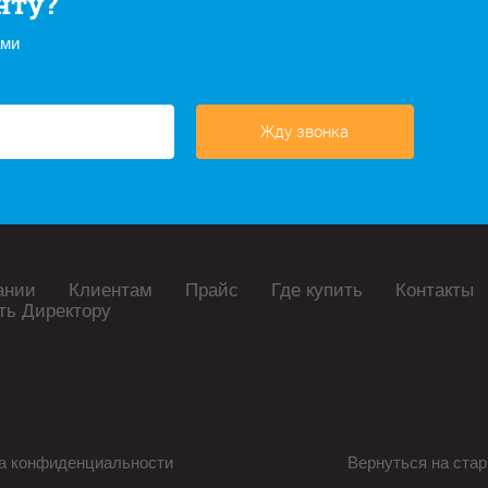
нту?
ами
Жду звонка
ании
Клиентам
Прайс
Где купить
Контакты
ть Директору
а конфиденциальности
Вернуться на стар