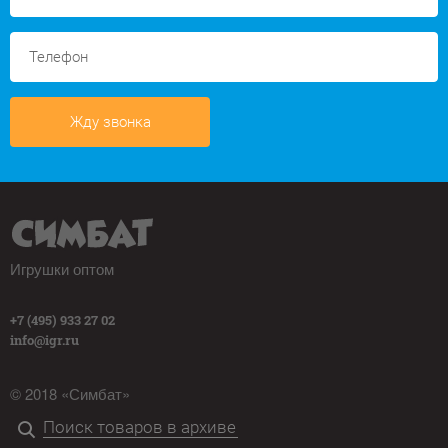
Жду звонка
Игрушки оптом
+7 (495) 933 27 02
info@igr.ru
© 2018 «Симбат»