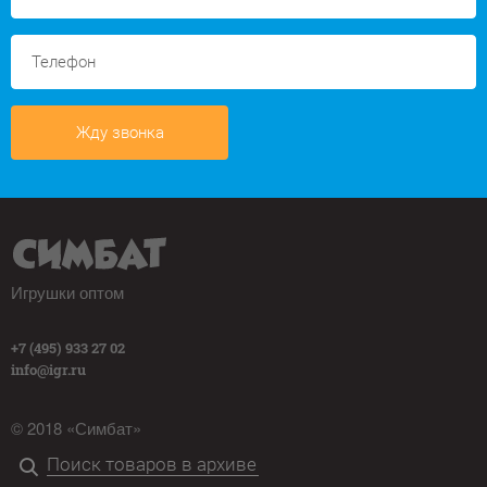
Жду звонка
Игрушки оптом
+7 (495) 933 27 02
info@igr.ru
© 2018 «Симбат»