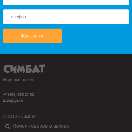
Жду звонка
Игрушки оптом
+7 (495) 933 27 02
info@igr.ru
© 2018 «Симбат»