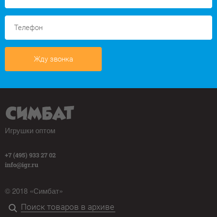
Жду звонка
Игрушки оптом
+7 (495) 933 27 02
info@igr.ru
© 2018 «Симбат»