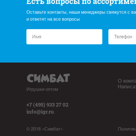
Есть вопросы по ассортиме
Оставьте контакты, наши менеджеры свяжутся с в
и ответят на все вопросы
О комп
Написа
Игрушки оптом
+7 (495) 933 27 02
info@igr.ru
© 2018 «Симбат»
Политик