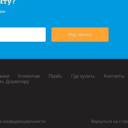
нту?
ами
Жду звонка
ании
Клиентам
Прайс
Где купить
Контакты
ть Директору
а конфиденциальности
Вернуться на стар