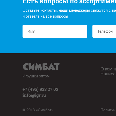
Есть вопросы по ассортиме
Оставьте контакты, наши менеджеры свяжутся с в
и ответят на все вопросы
О комп
Написа
Игрушки оптом
+7 (495) 933 27 02
info@igr.ru
© 2018 «Симбат»
Политик