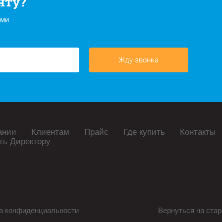
нту?
ами
Жду звонка
ании
Клиентам
Прайс
Где купить
Контакты
ть Директору
а конфиденциальности
Вернуться на стар