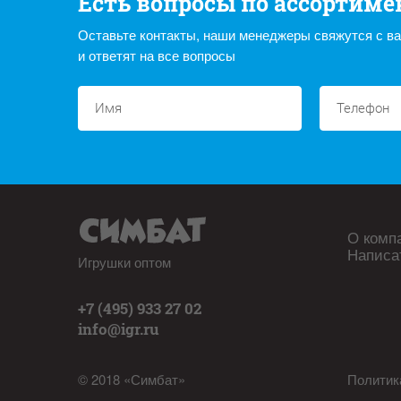
Есть вопросы по ассортиме
Оставьте контакты, наши менеджеры свяжутся с в
и ответят на все вопросы
О комп
Написа
Игрушки оптом
+7 (495) 933 27 02
info@igr.ru
© 2018 «Симбат»
Политик