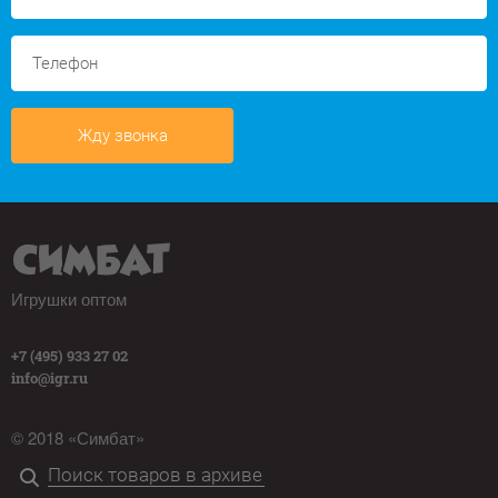
Жду звонка
Игрушки оптом
+7 (495) 933 27 02
info@igr.ru
© 2018 «Симбат»