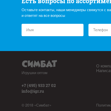
Есть вопросы по ассортиме
Оставьте контакты, наши менеджеры свяжутся с в
и ответят на все вопросы
О комп
Написа
Игрушки оптом
+7 (495) 933 27 02
info@igr.ru
© 2018 «Симбат»
Политик