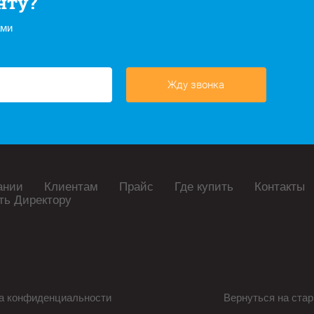
нту?
ами
Жду звонка
ании
Клиентам
Прайс
Где купить
Контакты
ть Директору
а конфиденциальности
Вернуться на стар