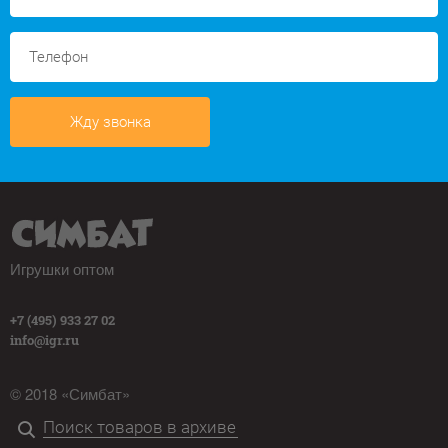
Жду звонка
Игрушки оптом
+7 (495) 933 27 02
info@igr.ru
© 2018 «Симбат»