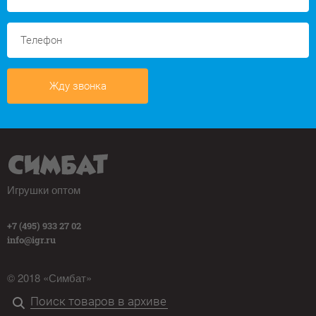
Жду звонка
Игрушки оптом
+7 (495) 933 27 02
info@igr.ru
© 2018 «Симбат»