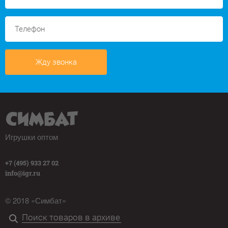
Жду звонка
Игрушки оптом
+7 (495) 933 27 02
info@igr.ru
© 2018 «Симбат»