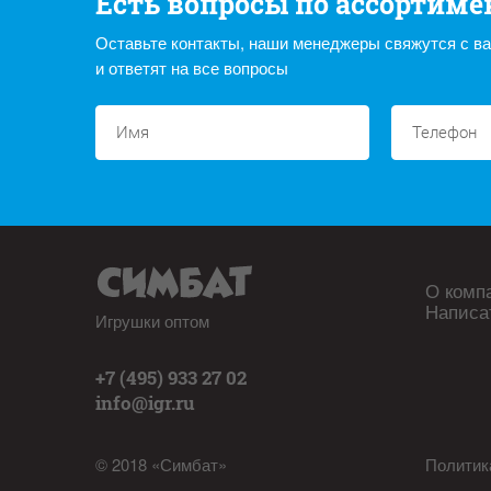
Есть вопросы по ассортиме
Оставьте контакты, наши менеджеры свяжутся с в
и ответят на все вопросы
О комп
Написа
Игрушки оптом
+7 (495) 933 27 02
info@igr.ru
© 2018 «Симбат»
Политик