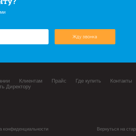
нту?
ами
Жду звонка
ании
Клиентам
Прайс
Где купить
Контакты
ть Директору
а конфиденциальности
Вернуться на стар