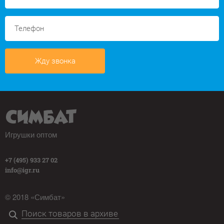
Жду звонка
Игрушки оптом
+7 (495) 933 27 02
info@igr.ru
© 2018 «Симбат»