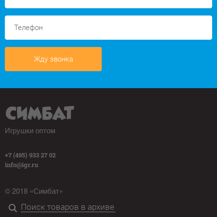
Жду звонка
Игрушки оптом
+7 (495) 933 27 02
info@igr.ru
© 2018 «Симбат»