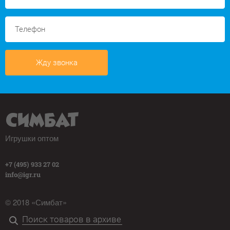
Жду звонка
Игрушки оптом
+7 (495) 933 27 02
info@igr.ru
© 2018 «Симбат»